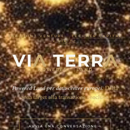
UNA JOINT VENTURE ·
TECHHER CAPITAL
×
VIA DC
POWERED LAND
Powered Land per data center europei.
Dalla
zona target alla transazione conclusa.
AVVIA UNA CONVERSAZIONE